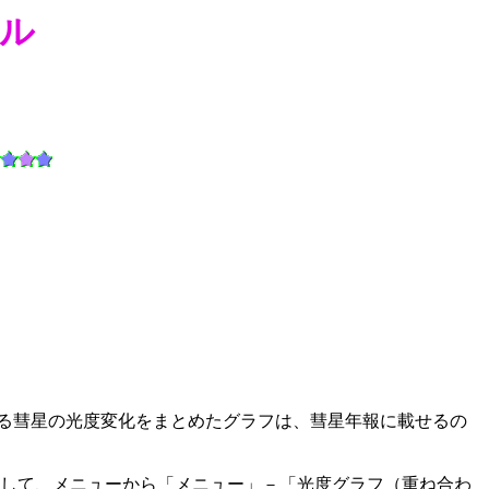
アル
回帰する彗星の光度変化をまとめたグラフは、彗星年報に載せるの
s を起動して、メニューから「メニュー」－「光度グラフ（重ね合わ