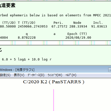
軌道要素
rbed ephemeris below is based on elements from MPEC 2021
 (TT/JD) T (TT/JD)         Peri.     Node      Incl.   

80.50000 2459066.2743953  67.27572 288.33934  91.03613 

             q             a      Epoch (TT)

化