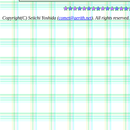
Copyright(C) Seiichi Yoshida (
comet@aerith.net
). All rights reserved.