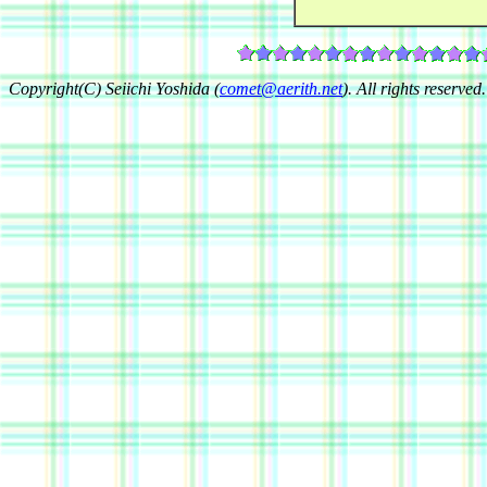
Copyright(C) Seiichi Yoshida (
comet@aerith.net
). All rights reserved.