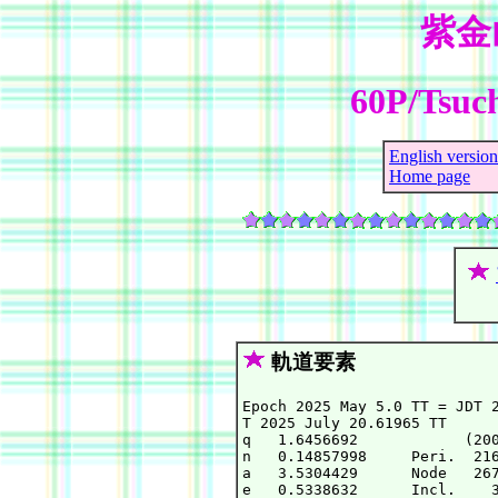
紫金
60P/Tsuch
English version
Home page
軌道要素
Epoch 2025 May 5.0 TT = JDT 2
T 2025 July 20.61965 TT      
q   1.6456692            (200
n   0.14857998     Peri.  216
a   3.5304429      Node   267
e   0.5338632      Incl.    3